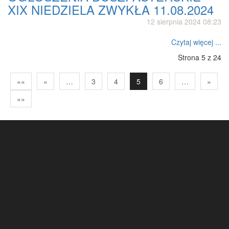
XIX NIEDZIELA ZWYKŁA 11.08.2024
12 sierpnia 2024 08:23
Czytaj więcej ...
Strona 5 z 24
««
«
…
3
4
5
6
…
»
»»