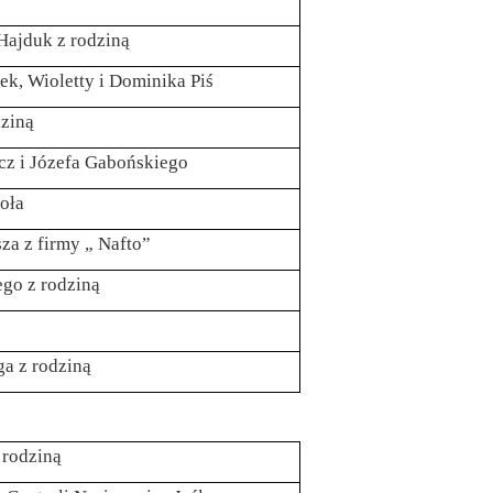
Hajduk z rodziną
rek, Wioletty i Dominika Piś
dziną
cz i Józefa Gabońskiego
Zoła
za z firmy „ Nafto”
go z rodziną
ga z rodziną
 rodziną