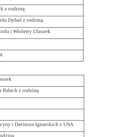
k z rodziną
rda Dybaś z rodziną
tofa i Wioletty Ulaszek
ną
Kosiek
ha Paluch z rodziną
ucyny i Dariusza Ignarskich z USA
rodziną