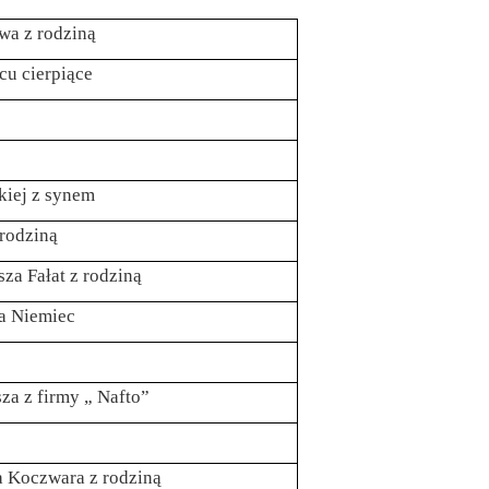
wa z rodziną
cu cierpiące
kiej z synem
 rodziną
sza Fałat z rodziną
za Niemiec
za z firmy „ Nafto”
da Koczwara z rodziną