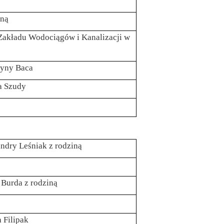
oną
 Zakładu Wodociągów i Kanalizacji w
cyny Baca
wa Szudy
andry Leśniak z rodziną
 Burda z rodziną
 Filipak