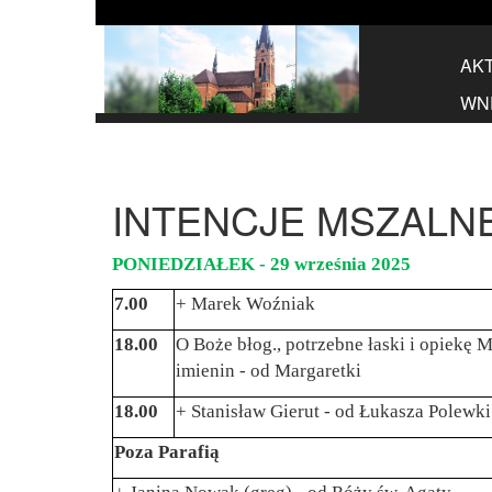
AK
WN
INTENCJE MSZALNE 2
PONIEDZIAŁEK - 29 września 2025
7.00
+ Marek Woźniak
18.00
O Boże błog., potrzebne łaski i opiekę M
imienin - od Margaretki
18.00
+ Stanisław Gierut - od Łukasza Polewk
Poza Parafią