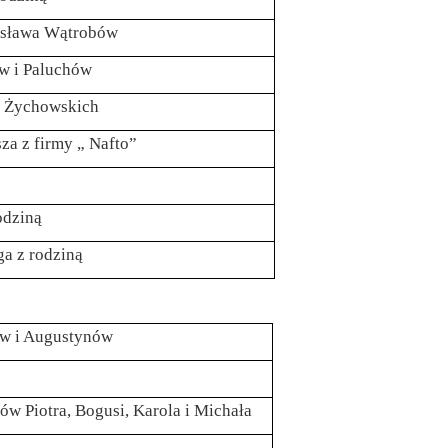
zysława Wątrobów
ów i Paluchów
wa Żychowskich
za z firmy „ Nafto”
odziną
ga z rodziną
tów i Augustynów
ów Piotra, Bogusi, Karola i Michała