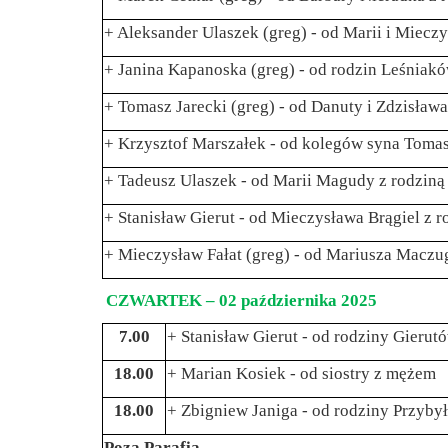
+ Aleksander Ulaszek (greg) - od Marii i Miec
+ Janina Kapanoska (greg) - od rodzin Leśniak
+ Tomasz Jarecki (greg) - od Danuty i Zdzisła
+ Krzysztof Marszałek - od kolegów syna Tomas
+ Tadeusz Ulaszek - od Marii Magudy z rodziną
+ Stanisław Gierut - od Mieczysława Brągiel z r
+ Mieczysław Fałat (greg) - od Mariusza Maczu
CZWARTEK – 02 października 2025
7.00
+ Stanisław Gierut - od rodziny Gieru
18.00
+ Marian Kosiek - od siostry z mężem
18.00
+ Zbigniew Janiga - od rodziny Przybył
Poza Parafią