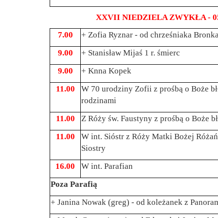
XXVII NIEDZIELA ZWYKŁA - 05 paź
7.00
+ Zofia Ryznar - od chrześniaka Bronka
9.00
+ Stanisław Mijaś 1 r. śmierc
9.00
+ Knna Kopek
11.00
W 70 urodziny Zofii z prośbą o Boże bło
rodzinami
11.00
Z Róży św. Faustyny z prośbą o Boże bło
11.00
W int. Sióstr z Róży Matki Bożej Różań
Siostry
16.00
W int. Parafian
Poza Parafią
+ Janina Nowak (greg) - od koleżanek z Panora