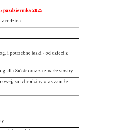
dziernika 2025
 z rodziną
g. i potrzebne łaski - od dzieci z
g. dla Sióstr oraz za zmarłe siostry
cowej, za ichrodziny oraz zamrłe
my