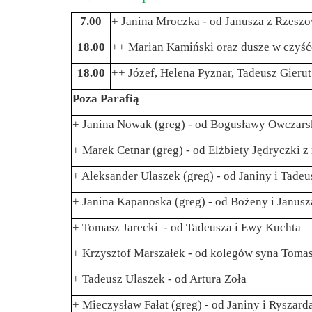
7.00
+ Janina Mroczka - od Janusza z Rzeszo
18.00
++ Marian Kamiński oraz dusze w czyść
18.00
++ Józef, Helena Pyznar, Tadeusz Gierut
Poza Parafią
+ Janina Nowak (greg) - od Bogusławy Owczars
+ Marek Cetnar (greg) - od Elżbiety Jędryczki z
+ Aleksander Ulaszek (greg) - od Janiny i Tadeu
+ Janina Kapanoska (greg) - od Bożeny i Janus
+ Tomasz Jarecki - od Tadeusza i Ewy Kuchta
+ Krzysztof Marszałek - od kolegów syna Tomas
+ Tadeusz Ulaszek - od Artura Zoła
+ Mieczysław Fałat (greg) - od Janiny i Ryszar