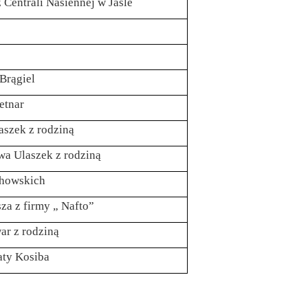
 Centrali Nasiennej w Jaśle
Brągiel
etnar
aszek z rodziną
wa Ulaszek z rodziną
chowskich
za z firmy „ Nafto”
ar z rodziną
aty Kosiba