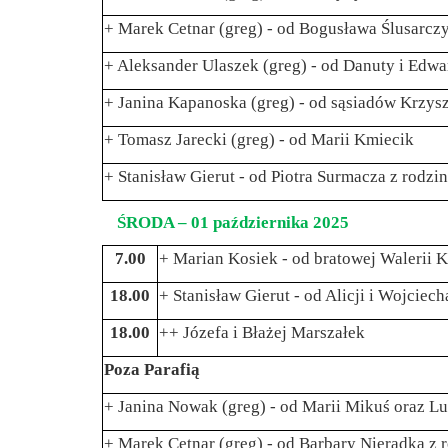
+ Marek Cetnar (greg) - od Bogusława Ślusarczy
+ Aleksander Ulaszek (greg) - od Danuty i Edwa
+ Janina Kapanoska (greg) - od sąsiadów Krzysz
+ Tomasz Jarecki (greg) - od Marii Kmiecik
+ Stanisław Gierut - od Piotra Surmacza z rodzi
ŚRODA – 01 października 2025
7.00
+ Marian Kosiek - od bratowej Walerii 
18.00
+ Stanisław Gierut - od Alicji i Wojciec
18.00
++ Józefa i Błażej Marszałek
Poza Parafią
+ Janina Nowak (greg) - od Marii Mikuś oraz L
+ Marek Cetnar (greg) - od Barbary Nieradka z 