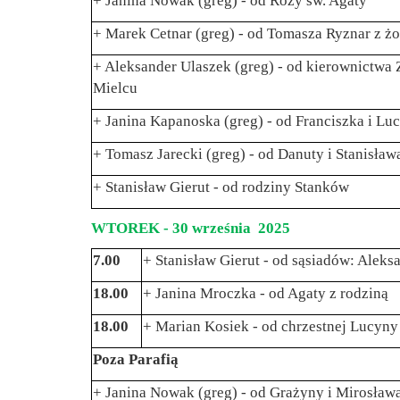
+ Janina Nowak (greg) - od Róży św. Agaty
+ Marek Cetnar (greg) - od Tomasza Ryznar z ż
+ Aleksander Ulaszek (greg) - od kierownictwa
Mielcu
+ Janina Kapanoska (greg) - od Franciszka i Lu
+ Tomasz Jarecki (greg) - od Danuty i Stanisła
+ Stanisław Gierut - od rodziny Stanków
WTOREK - 30 września 2025
7.00
+ Stanisław Gierut - od sąsiadów: Aleks
18.00
+ Janina Mroczka - od Agaty z rodziną
18.00
+ Marian Kosiek - od chrzestnej Lucyny
Poza Parafią
+ Janina Nowak (greg) - od Grażyny i Mirosława