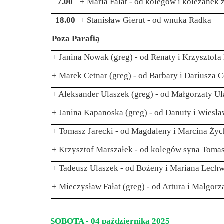
7.00
+ Maria Fałat - od kolegów i koleżanek z
18.00
+ Stanisław Gierut - od wnuka Radka
Poza Parafią
+ Janina Nowak (greg) - od Renaty i Krzysztofa 
+ Marek Cetnar (greg) - od Barbary i Dariusza C
+ Aleksander Ulaszek (greg) - od Małgorzaty Ul
+ Janina Kapanoska (greg) - od Danuty i Wiesła
+ Tomasz Jarecki - od Magdaleny i Marcina Ży
+ Krzysztof Marszałek - od kolegów syna Tomas
+ Tadeusz Ulaszek - od Bożeny i Mariana Lechw
+ Mieczysław Fałat (greg) - od Artura i Małgorz
SOBOTA - 04 października 2025