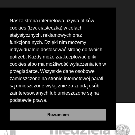
Nasza strona internetowa używa plików
cookies (tzw. ciasteczka) w celach
statystycznych, reklamowych oraz
funkcjonalnych. Dzięki nim możemy
indywidualnie dostosować stronę do twoich
Parafia pod wezwaniem św. Stanisława BM
potrzeb. Każdy może zaakceptować pliki
Osobnica 100
cookies albo ma możliwość wyłączenia ich w
38-241 Osobnica
przeglądarce. Wszystkie dane osobowe
tel: 13 442 72 50
zamieszczone na stronie internetowej parafii
są umieszczone wyłącznie za zgodą osób
zainteresowanych lub umieszczone są na
podstawie prawa.
Rozumiem